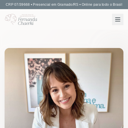
CRP 07/39668 • Presencial em Gramado/RS • Online para todo o Brasil